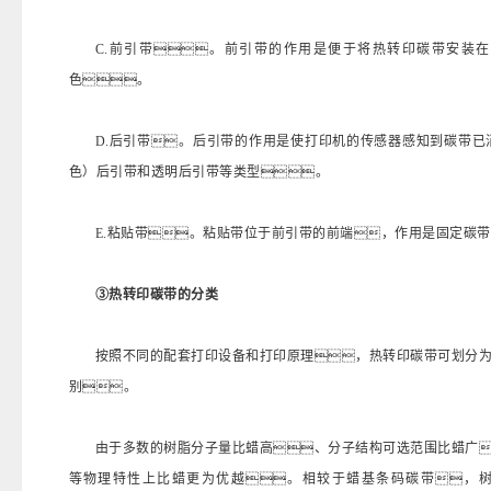
C.前引带。前引带的作用是便于将热转印碳带安装
色。
D.后引带。后引带的作用是使打印机的传感器感知到碳带
色）后引带和透明后引带等类型。
E.粘贴带。粘贴带位于前引带的前端，作用是固定碳
③热转印碳带的分类
按照不同的配套打印设备和打印原理，热转印碳带可划分
别。
由于多数的树脂分子量比蜡高、分子结构可选范围比蜡广
等物理特性上比蜡更为优越。相较于蜡基条码碳带，