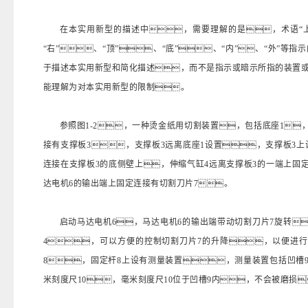
在本实用新型的描述中，需要理解的是，术语“上”
“右”、“顶”、“底”、“内”、“外”
于描述本实用新型和简化描述，而不是指示或暗示所指的装置
能理解为对本实用新型的限制。
参照图1-2，一种烫金纸用切割装置，包括底座1
接有支撑板3，支撑板3远离底座1设置，支撑板3
连接在支撑板3的底侧壁上，伸缩气缸4远离支撑板3的一端上固
达电机6的输出端上固定连接有切割刀片7。
启动马达电机6，马达电机6的输出端带动切割刀片7旋转
4，可以方便的控制切割刀片7的升降，以便进
8，固定杆8上设有测量装置，测量装置包括凹槽
米刻度尺10，毫米刻度尺10位于凹槽9内，不会被磨损