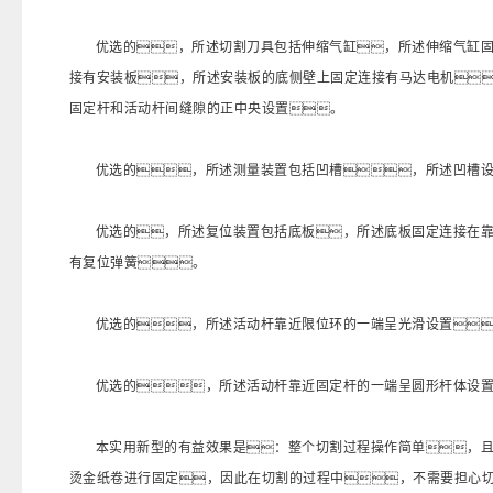
优选的，所述切割刀具包括伸缩气缸，所述伸缩气缸
接有安装板，所述安装板的底侧壁上固定连接有马达电机
固定杆和活动杆间缝隙的正中央设置。
优选的，所述测量装置包括凹槽，所述凹槽
优选的，所述复位装置包括底板，所述底板固定连接在
有复位弹簧。
优选的，所述活动杆靠近限位环的一端呈光滑设置
优选的，所述活动杆靠近固定杆的一端呈圆形杆体设
本实用新型的有益效果是：整个切割过程操作简单，
烫金纸卷进行固定，因此在切割的过程中，不需要担心