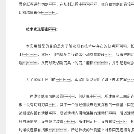
烫金纸卷进行切割，在切割过程中，很容易切割到卷辊
切割精度很低。
技术实现要素：
本实用新型的目的是为了解决现有技术中存在的缺点，
上，然后利用电机配合传送带带动卷辊旋转，接着控制
辊，从而导致切割刀具上的刀片磨损，并引起卷辊
为了实现上述目的，本实用新型采用了如下技术方案
一种烫金纸用切割装置，包括底座，所述底座上固定
板上设有切割刀具，其中一个所述侧板靠近支撑板的一侧壁上固
述侧板内设有滑槽，所述滑槽内滑动连接有活动杆，所述活
杆的底侧壁上设有复位装置，所述固定杆上设有螺纹，
均螺纹连接有挡板，所述挡板的外侧壁上对称固定连接有